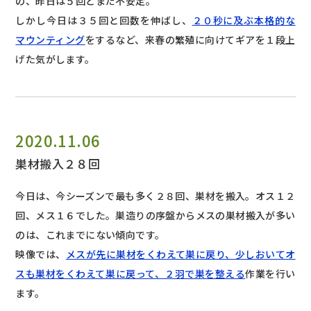
の、昨日は５回とまだ不安定。
しかし今日は３５回と回数を伸ばし、
２０秒に及ぶ本格的な
マウンティング
をするなど、来春の繁殖に向けてギアを１段上
げた気がします。
2020.11.06
巣材搬入２８回
今日は、今シーズンで最も多く２８回、巣材を搬入。オス１２
回、メス１６でした。巣造りの序盤からメスの巣材搬入が多い
のは、これまでにない傾向です。
映像では、
メスが先に巣材をくわえて巣に戻り、少しおいてオ
スも巣材をくわえて巣に戻って、２羽で巣を整える
作業を行い
ます。