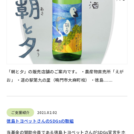
「朝と夕」の販売店舗のご案内です。 ・農産物直売所「えが
お」 ・道の駅第九の里（鳴門市大麻町桧） ・徳島.......
ご支援紹介
2021.02.02
徳島トヨペットさんのSDGsの取組
当基金の賛助会員である徳島トヨペットさんがSDGs宣言をホ