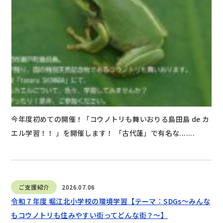
今年度初めての開催！「コウノトリも舞いおりる島田島 de カ
エル学習！！ 」を開催します！ 「古代蓮」で有名な.......
ご支援紹介
2026.07.06
令和７年度 堀江北小学校の環境学習【テーマ：SDGs～みんな
もコウノトリも住みやすい街ってどんな街？～】