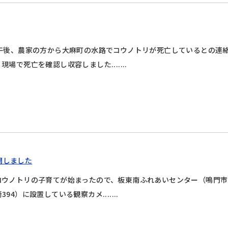
日午後、農家の方から大麻町の水路でコウノトリが死亡しているとの連
現場で死亡を確認し収容しました.......
開しました
コウノトリの子育てが始まったので、板東南ふれあいセンター（鳴門市
394）に設置している観察カメ.......