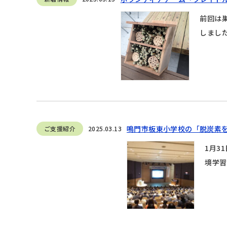
前回は
しました
鳴門市板東小学校の「脱炭素を
ご支援紹介
2025.03.13
1月3
境学習