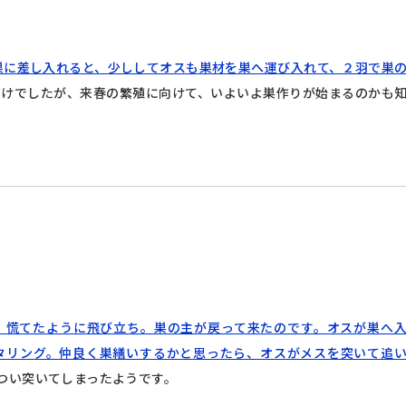
巣に差し入れると、少ししてオスも巣材を巣へ運び入れて、２羽で巣
だけでしたが、来春の繁殖に向けて、いよいよ巣作りが始まるのかも
、慌てたように飛び立ち。巣の主が戻って来たのです。オスが巣へ
タリング。仲良く巣繕いするかと思ったら、オスがメスを突いて追
つい突いてしまったようです。