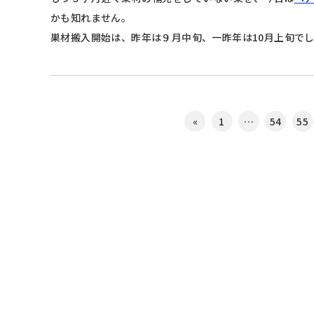
かも知れません。
巣材搬入開始は、昨年は９月中旬、一昨年は10月上旬で
«
1
…
54
55