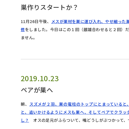
巣作りスタートか？
11月26日午後、
メスが巣材を巣に運び入れ、やせ細った
修
をしました。今日はこの１回（雌雄合わせると２回）
ません。
2019.10.23
ペアが巣へ
朝、
スズメが２羽、巣の電柱のトップにとまっていると
と、追いかけるようにメスも巣へ、そしてペアでクラッ
し？
オスの足元がふらついて、嘴どうしがぶつかって、