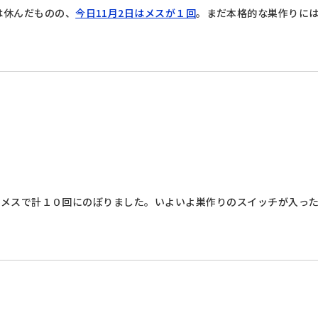
日は休んだものの、
今日11月2日はメスが１回
。まだ本格的な巣作りに
スメスで計１０回にのぼりました。いよいよ巣作りのスイッチが入っ