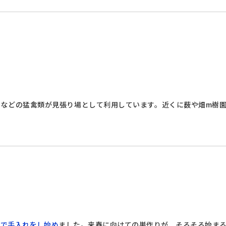
ウなどの猛禽類が見張り場として利用しています。近くに薮や畑m樹
アで手入れをし始め
ました。来春に向けての巣作りが、そろそろ始ま