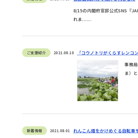
8/15の内閣府官邸公式SNS『
れま.......
「コウノトリがくらすレンコ
ご支援紹介
2021.08.10
事務局
ま）と
れんこん畑をかけめぐる自転車
新着情報
2021.08.01